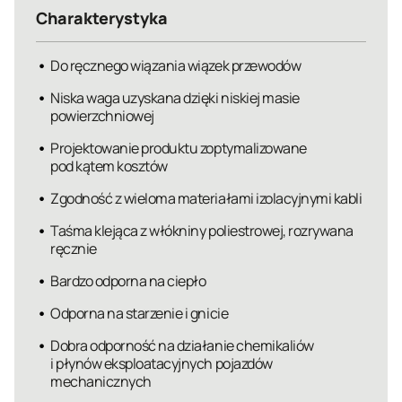
Charakterystyka
Do ręcznego wiązania wiązek przewodów
Niska waga uzyskana dzięki niskiej masie
powierzchniowej
Projektowanie produktu zoptymalizowane
pod kątem kosztów
Zgodność z wieloma materiałami izolacyjnymi kabli
Taśma klejąca z włókniny poliestrowej, rozrywana
ręcznie
Bardzo odporna na ciepło
Odporna na starzenie i gnicie
Dobra odporność na działanie chemikaliów
i płynów eksploatacyjnych pojazdów
mechanicznych