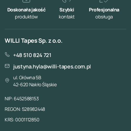
Doskonała jakość
Szybki
Profesjonalna
produktów
kontakt
obsługa
WILLI Tapes Sp. z o.o.
+48 510 824 721
justyna.hyla@willi-tapes.com.pl
ul. Główna 5B
42-620 Nakło Śląskie
NIP: 6452588153
REGON: 528982448
KRS: 0001112850