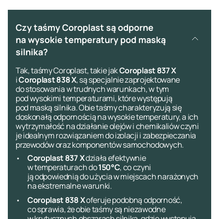
Czy taśmy Coroplast są odporne
na wysokie temperatury pod maską
silnika?
Tak, taśmy Coroplast, takie jak
Coroplast 837 X
i
Coroplast 838 X
, są specjalnie zaprojektowane
do stosowania w trudnych warunkach, w tym
pod wysokimi temperaturami, które występują
pod maską silnika. Obie taśmy charakteryzują się
doskonałą odpornością na wysokie temperatury, a ich
wytrzymałość na działanie olejów i chemikaliów czyni
je idealnym rozwiązaniem do izolacji i zabezpieczania
przewodów oraz komponentów samochodowych.
Coroplast 837 X
działa efektywnie
w temperaturach do
150°C
, co czyni
ją odpowiednią do użycia w miejscach narażonych
na ekstremalne warunki.
Coroplast 838 X
oferuje podobną odporność,
co sprawia, że obie taśmy są niezawodne
w krytycznych obszarach silnika, gdzie występują