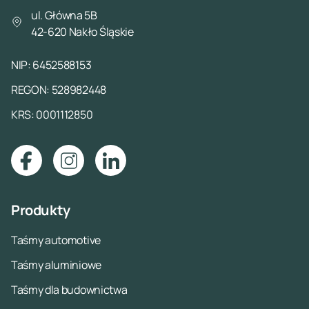
ul. Główna 5B
42-620 Nakło Śląskie
NIP: 6452588153
REGON: 528982448
KRS: 0001112850
Produkty
Taśmy automotive
Taśmy aluminiowe
Taśmy dla budownictwa