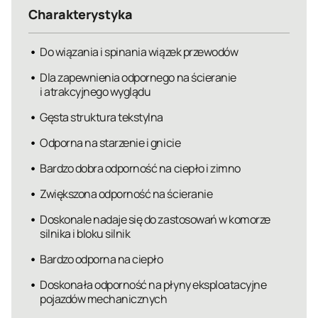
Charakterystyka
Do wiązania i spinania wiązek przewodów
Dla zapewnienia odpornego na ścieranie
i atrakcyjnego wyglądu
Gęsta struktura tekstylna
Odporna na starzenie i gnicie
Bardzo dobra odporność na ciepło i zimno
Zwiększona odporność na ścieranie
Doskonale nadaje się do zastosowań w komorze
silnika i bloku silnik
Bardzo odporna na ciepło
Doskonała odporność na płyny eksploatacyjne
pojazdów mechanicznych