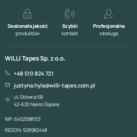
Doskonała jakość
Szybki
Profesjonalna
produktów
kontakt
obsługa
WILLI Tapes Sp. z o.o.
+48 510 824 721
justyna.hyla@willi-tapes.com.pl
ul. Główna 5B
42-620 Nakło Śląskie
NIP: 6452588153
REGON: 528982448