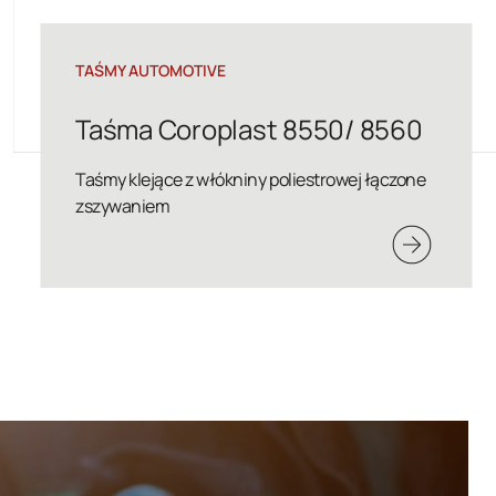
TAŚMY AUTOMOTIVE
Taśma Coroplast 8551
Taśmy klejące z włókniny poliestrowej łączone
zszywaniem