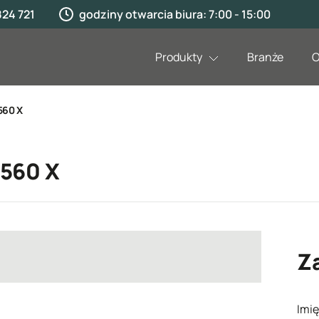
824 721
godziny otwarcia biura: 7:00 - 15:00
Produkty
Branże
O
560 X
8560 X
Z
Imię