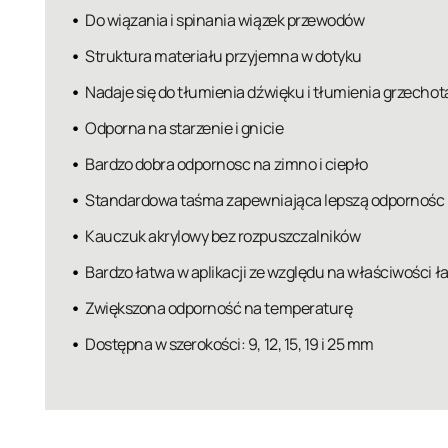
Do wiązania i spinania wiązek przewodów
Struktura materiału przyjemna w dotyku
Nadaje się do tłumienia dźwięku i tłumienia grzecho
Odporna na starzenie i gnicie
Bardzo dobra odpornosc na zimno i ciepło
Standardowa taśma zapewniająca lepszą odpornośc na
Kauczuk akrylowy bez rozpuszczalników
Bardzo łatwa w aplikacji ze względu na właściwości 
Zwiększona odporność na temperaturę
Dostępna w szerokości: 9, 12, 15, 19 i 25 mm