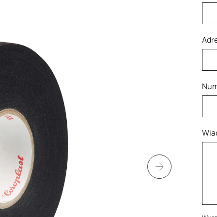
Adre
Num
Wia