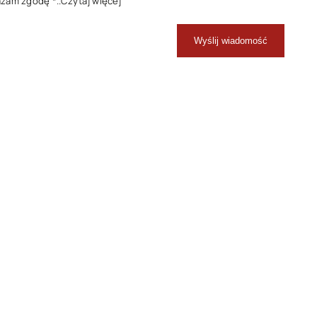
ażam zgodę
*..Czytaj więcej