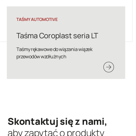
TAŚMY AUTOMOTIVE
Taśma Coroplast 8550 X /
8560 X
Taśmy klejące z włókniny poliestrowej łączone
zszywaniem
Skontaktuj się z nami,
aby zapytać o produkty