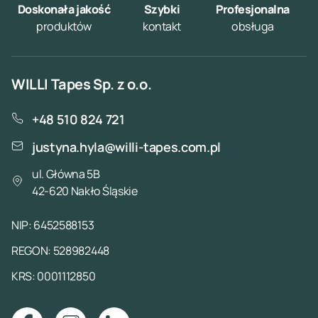
Doskonała jakość
Szybki
Profesjonalna
produktów
kontakt
obsługa
WILLI Tapes Sp. z o.o.
+48 510 824 721
justyna.hyla@willi-tapes.com.pl
ul. Główna 5B
42-620 Nakło Śląskie
NIP: 6452588153
REGON: 528982448
KRS: 0001112850