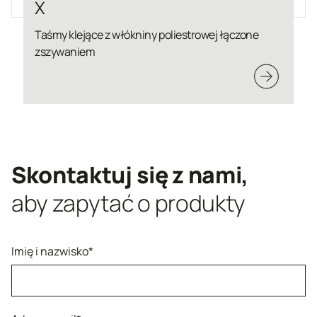
Ta
śmy klejące z włókniny poliestrowej łączone
Taśm
zywaniem
zszy
Skontaktuj się z nami,
aby zapytać o produkty
Imię i nazwisko*