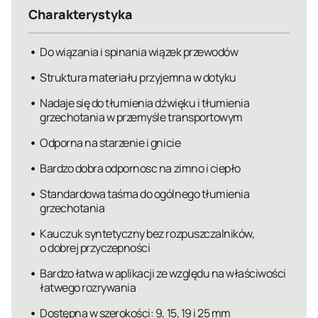
Charakterystyka
Do wiązania i spinania wiązek przewodów
Struktura materiału przyjemna w dotyku
Nadaje się do tłumienia dźwięku i tłumienia
grzechotania w przemyśle transportowym
Odporna na starzenie i gnicie
Bardzo dobra odpornosc na zimno i ciepło
Standardowa taśma do ogólnego tłumienia
grzechotania
Kauczuk syntetyczny bez rozpuszczalników,
o dobrej przyczepności
Bardzo łatwa w aplikacji ze względu na właściwości
łatwego rozrywania
Dostępna w szerokości: 9, 15, 19 i 25 mm