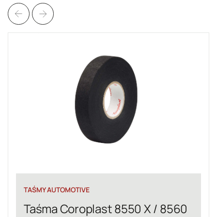
ŚMY AUTOMOTIVE
TAŚM
aśma Coroplast 8550 X / 8560